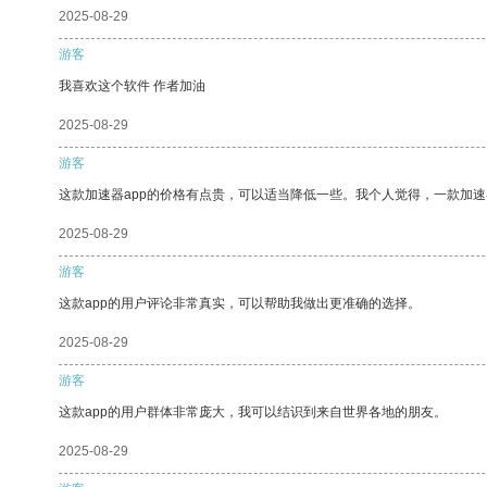
2025-08-29
游客
我喜欢这个软件 作者加油
2025-08-29
游客
这款加速器app的价格有点贵，可以适当降低一些。我个人觉得，一款加速
2025-08-29
游客
这款app的用户评论非常真实，可以帮助我做出更准确的选择。
2025-08-29
游客
这款app的用户群体非常庞大，我可以结识到来自世界各地的朋友。
2025-08-29