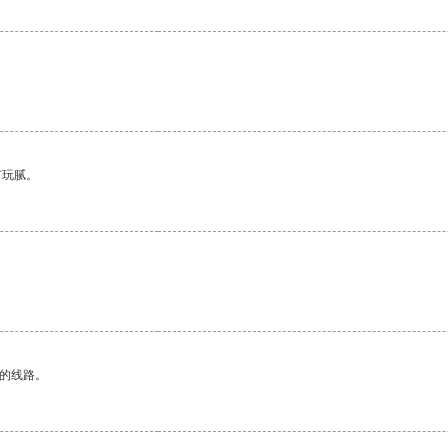
有玩腻。
。
区的线路。