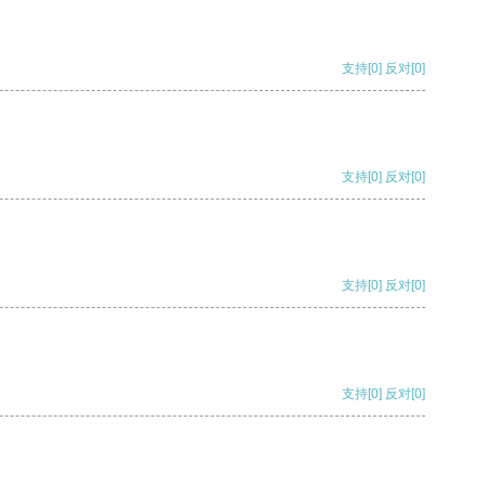
支持
[0]
反对
[0]
支持
[0]
反对
[0]
支持
[0]
反对
[0]
支持
[0]
反对
[0]