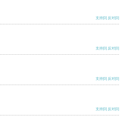
支持
[0]
反对
[0]
支持
[0]
反对
[0]
支持
[0]
反对
[0]
支持
[0]
反对
[0]