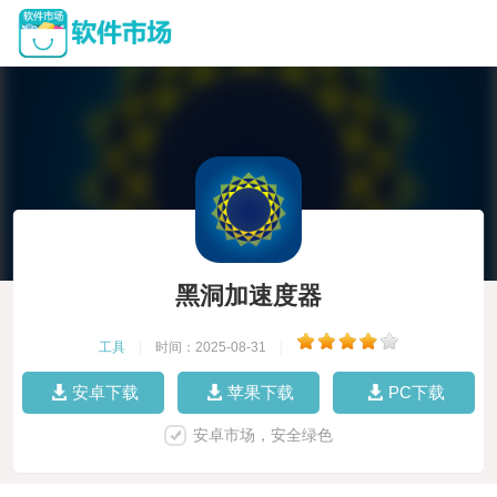
黑洞加速度器
工具
|
时间：2025-08-31
|
安卓下载
苹果下载
PC下载
安卓市场，安全绿色