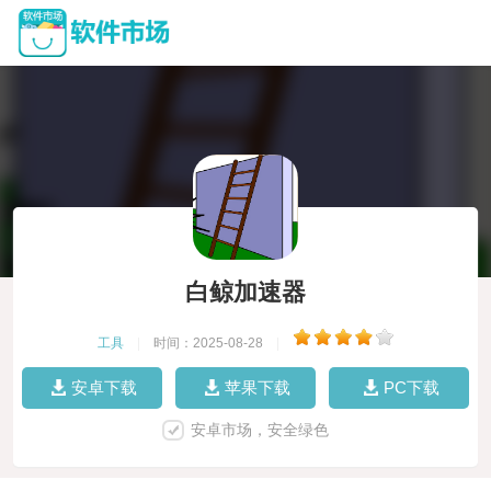
白鲸加速器
工具
|
时间：2025-08-28
|
安卓下载
苹果下载
PC下载
安卓市场，安全绿色