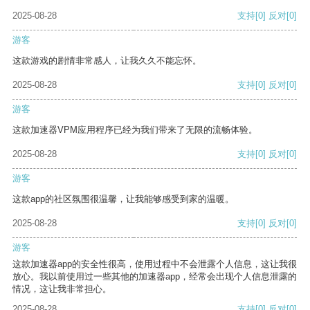
2025-08-28
支持
[0]
反对
[0]
游客
这款游戏的剧情非常感人，让我久久不能忘怀。
2025-08-28
支持
[0]
反对
[0]
游客
这款加速器VPM应用程序已经为我们带来了无限的流畅体验。
2025-08-28
支持
[0]
反对
[0]
游客
这款app的社区氛围很温馨，让我能够感受到家的温暖。
2025-08-28
支持
[0]
反对
[0]
游客
这款加速器app的安全性很高，使用过程中不会泄露个人信息，这让我很
放心。我以前使用过一些其他的加速器app，经常会出现个人信息泄露的
情况，这让我非常担心。
2025-08-28
支持
[0]
反对
[0]