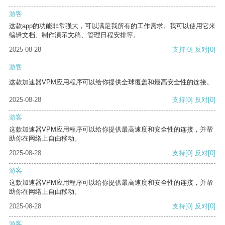
游客
这款app的功能非常强大，可以满足我所有的工作需求。我可以使用它来
编辑文档、制作演示文稿、管理日程安排等。
2025-08-28
支持
[0]
反对
[0]
游客
这款加速器VPM应用程序可以给你提供全球覆盖和最高安全性的连接。
2025-08-28
支持
[0]
反对
[0]
游客
这款加速器VPM应用程序可以给你提供最高速度和安全性的连接，并帮
助你在网络上自由移动。
2025-08-28
支持
[0]
反对
[0]
游客
这款加速器VPM应用程序可以给你提供最高速度和安全性的连接，并帮
助你在网络上自由移动。
2025-08-28
支持
[0]
反对
[0]
游客