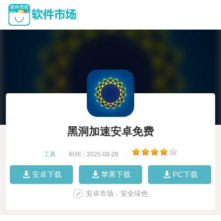
黑洞加速安卓免费
工具
|
时间：2025-08-28
|
安卓下载
苹果下载
PC下载
安卓市场，安全绿色