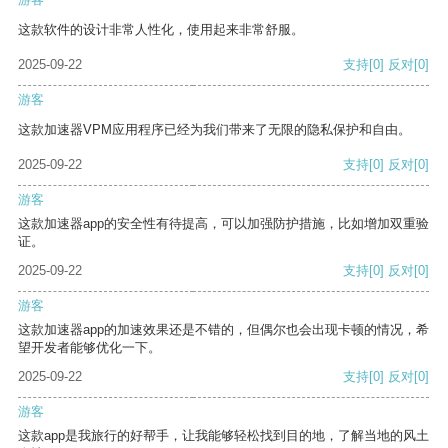
这款软件的设计非常人性化，使用起来非常舒服。
2025-09-22
支持
[0]
反对
[0]
游客
这款加速器VPM应用程序已经为我们带来了无限的隐私保护和自由。
2025-09-22
支持
[0]
反对
[0]
游客
这款加速器app的安全性有待提高，可以加强防护措施，比如增加双重验
证。
2025-09-22
支持
[0]
反对
[0]
游客
这款加速器app的加速效果还是不错的，但偶尔也会出现卡顿的情况，希
望开发者能够优化一下。
2025-09-22
支持
[0]
反对
[0]
游客
这款app是我旅行的好帮手，让我能够轻松找到目的地，了解当地的风土