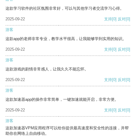
这款学习软件的社区氛围非常好，可以与其他学习者交流学习心得。
2025-09-22
支持
[0]
反对
[0]
游客
这款app的老师非常专业，教学水平很高，让我能够学到实用的知识。
2025-09-22
支持
[0]
反对
[0]
游客
这款游戏的剧情非常感人，让我久久不能忘怀。
2025-09-22
支持
[0]
反对
[0]
游客
这款加速器app的操作非常简单，一键加速就能开启，非常方便。
2025-09-22
支持
[0]
反对
[0]
游客
这款加速器VPM应用程序可以给你提供最高速度和安全性的连接，并帮
助你在网络上自由移动。