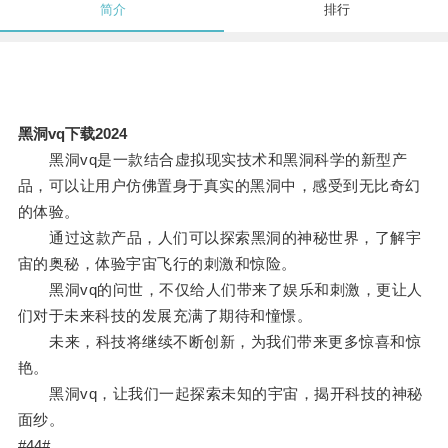
简介
排行
黑洞vq下载2024
黑洞vq是一款结合虚拟现实技术和黑洞科学的新型产
品，可以让用户仿佛置身于真实的黑洞中，感受到无比奇幻
的体验。
通过这款产品，人们可以探索黑洞的神秘世界，了解宇
宙的奥秘，体验宇宙飞行的刺激和惊险。
黑洞vq的问世，不仅给人们带来了娱乐和刺激，更让人
们对于未来科技的发展充满了期待和憧憬。
未来，科技将继续不断创新，为我们带来更多惊喜和惊
艳。
黑洞vq，让我们一起探索未知的宇宙，揭开科技的神秘
面纱。
#44#