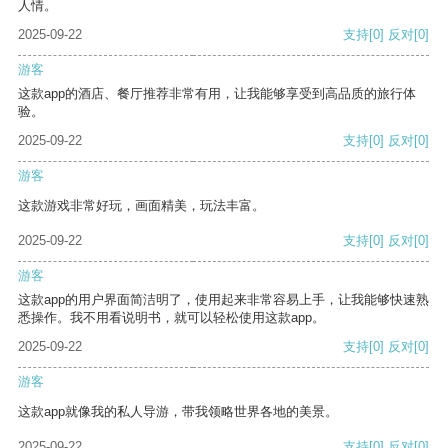
人情。
2025-09-22
支持
[0]
反对
[0]
游客
这款app的酒店、餐厅推荐非常有用，让我能够享受到高品质的旅行体
验。
2025-09-22
支持
[0]
反对
[0]
游客
这款游戏非常好玩，画面精美，玩法丰富。
2025-09-22
支持
[0]
反对
[0]
游客
这款app的用户界面简洁明了，使用起来非常容易上手，让我能够快速熟
悉操作。我不用看说明书，就可以轻松使用这款app。
2025-09-22
支持
[0]
反对
[0]
游客
这款app就像我的私人导游，带我领略世界各地的美景。
2025-09-22
支持
[0]
反对
[0]